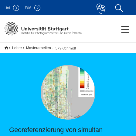
Uni
F
06
Institut für Photogrammetrie und Geoinformatik
579-Schmidt
Lehre
Masterarbeiten
Georeferenzierung von simultan