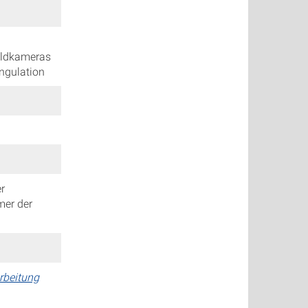
bildkameras
angulation
r
mer der
rbeitung