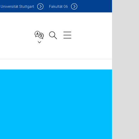
Uni
versität Stuttgart
F
akultät
06