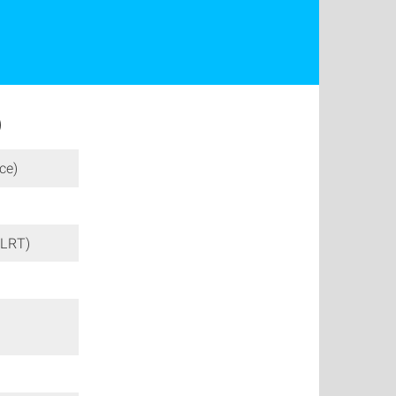
)
ce)
(LRT)