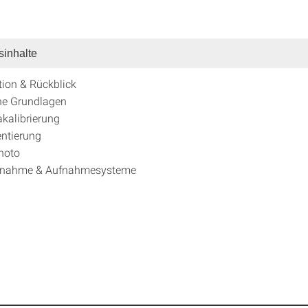
sinhalte
tion & Rückblick
he Grundlagen
kalibrierung
entierung
hoto
fnahme & Aufnahmesysteme