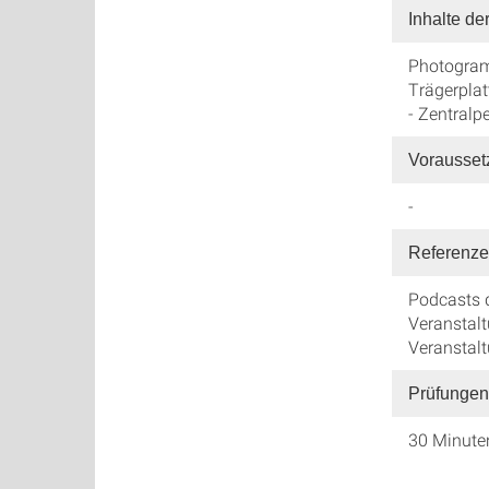
Inhalte de
Photogram
Trägerplat
- Zentralp
Vorausse
-
Referenze
Podcasts d
Veranstalt
Veranstal
Prüfungen
30 Minute