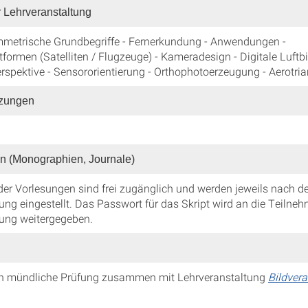
r Lehrveranstaltung
metrische Grundbegriffe - Fernerkundung - Anwendungen -
tformen (Satelliten / Flugzeuge) - Kameradesign - Digitale Luft
erspektive - Sensororientierung - Orthophotoerzeugung - Aerotri
tzungen
n (Monographien, Journale)
er Vorlesungen sind frei zugänglich und werden jeweils nach de
ung eingestellt. Das Passwort für das Skript wird an die Teilneh
tung weitergegeben.
n mündliche Prüfung zusammen mit Lehrveranstaltung
Bildvera